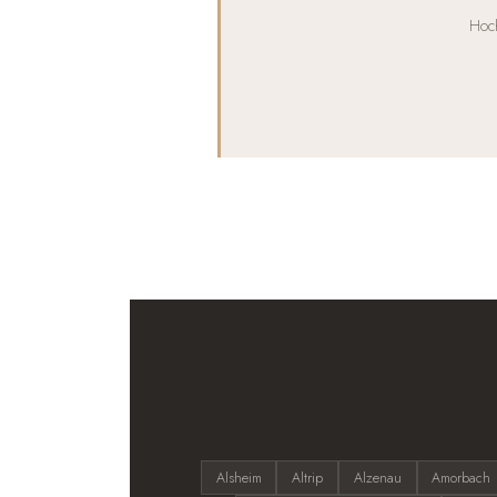
Hoch
Alsheim
Altrip
Alzenau
Amorbach