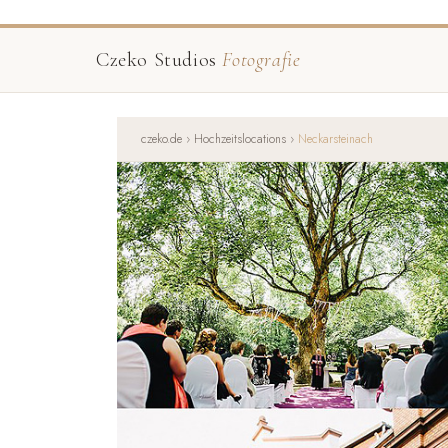
Czeko Studios
Fotografie
czeko.de
›
Hochzeitslocations
›
Neckarsteinach