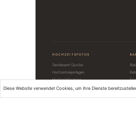
HOCHZEITSFOTOS
BA
Standesamt Quickie
Bab
Hochzeitsreportagen
Bab
Hochzeitslocations
Fam
FAQ Hochzeit
bab
Diese Website verwendet Cookies, um ihre Dienste bereitzustelle
© 202