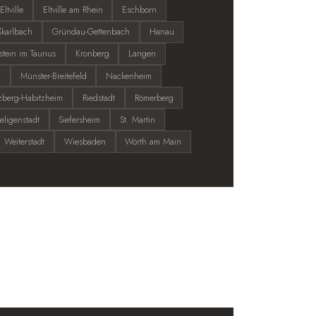
Eltville
Eltville am Rhein
Eschborn
karlbach
Gründau-Gettenbach
Hanau
stein im Taunus
Kronberg
Langen
l
Münster-Breitefeld
Nackenheim
zberg-Habitzheim
Riedstadt
Römerberg
eligenstadt
Siefersheim
St. Martin
Weiterstadt
Wiesbaden
Wörth am Main