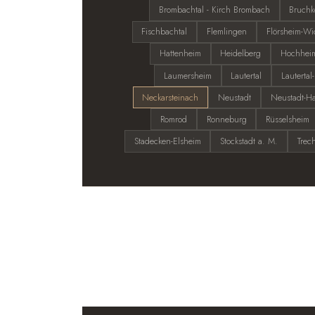
Brombachtal - Kirch Brombach
Bruchk
Fischbachtal
Flemlingen
Flörsheim-Wi
Hattenheim
Heidelberg
Hochhei
Laumersheim
Lautertal
Lauterta
Neckarsteinach
Neustadt
Neustadt-Ha
Romrod
Ronneburg
Rüsselsheim
Stadecken-Elsheim
Stockstadt a. M.
Trec