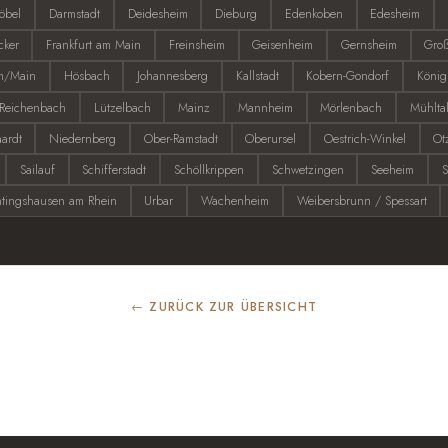
öbel
Darmstadt
Deidesheim
Dieburg
Edenkoben
Edesheim
cker
Frankfurt am Main
Freinsheim
Geisenheim
Gernsheim
Groß
m/Main
Hösbach
Johannesberg
Kallstadt
Kobern-Gondorf
König
l-Reichenbach
Lützelbach
Mainz
Mannheim
Mörlenbach
Mühlta
ardt
Niedernberg
Ober-Ramstadt
Oberursel
Oestrich-Winkel
Ot
Sailauf
Schifferstadt
Schöllkrippen
Schwetzingen
Seeheim
S
htingshausen am Rhein
Urbar
Wachenheim
Weibersbrunn / Spessart
← ZURÜCK ZUR ÜBERSICHT