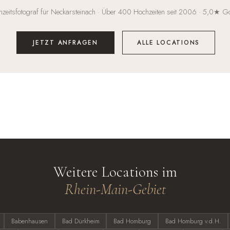
zeitsfotograf für Neckarsteinach · Über 400 Hochzeiten seit 2006 · 5,0★ G
JETZT ANFRAGEN
ALLE LOCATIONS
Weitere Locations im
Rhein-Main-Gebiet
Babenhausen
Bad Dürkheim
Bad Homburg
Bad Homburg v.d.H.