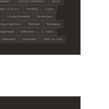
karlbach
Gründau-Gettenbach
Hanau
stein im Taunus
Kronberg
Langen
l
Münster-Breitefeld
Nackenheim
zberg-Habitzheim
Riedstadt
Römerberg
eligenstadt
Siefersheim
St. Martin
Weiterstadt
Wiesbaden
Wörth am Main