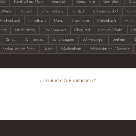
cker
Frankfurt am Main
Freinsheim
Geisenheim
Gernsheim
Groß
m/Main
Hösbach
Johannesberg
Kallstadt
Kobern-Gondorf
König
l-Reichenbach
Lützelbach
Mainz
Mannheim
Mörlenbach
Mühlta
ardt
Niedernberg
Ober-Ramstadt
Oberursel
Oestrich-Winkel
Ot
Sailauf
Schifferstadt
Schöllkrippen
Schwetzingen
Seeheim
S
htingshausen am Rhein
Urbar
Wachenheim
Weibersbrunn / Spessart
← ZURÜCK ZUR ÜBERSICHT