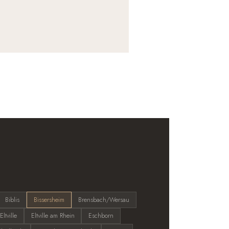
Biblis
Bissersheim
Brensbach/Wersau
Eltville
Eltville am Rhein
Eschborn