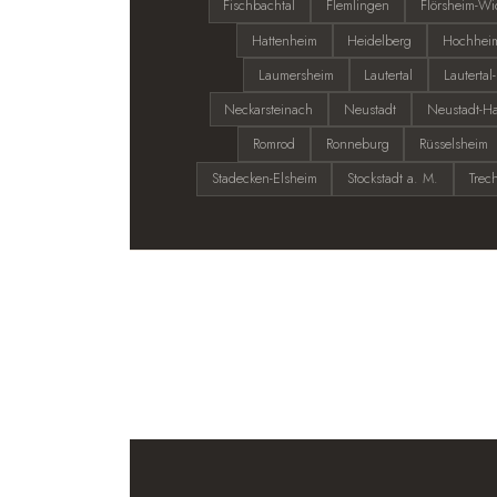
Fischbachtal
Flemlingen
Flörsheim-Wi
Hattenheim
Heidelberg
Hochhei
Laumersheim
Lautertal
Lauterta
Neckarsteinach
Neustadt
Neustadt-Ha
Romrod
Ronneburg
Rüsselsheim
Stadecken-Elsheim
Stockstadt a. M.
Trec