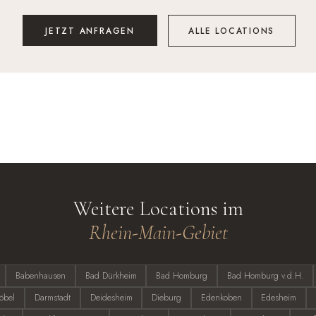
JETZT ANFRAGEN
ALLE LOCATIONS
Weitere Locations im
Rhein-Main-Gebiet
Babenhausen
Bad Dürkheim
Bad Homburg
Bad Homburg v.d.H.
öbel
Darmstadt
Deidesheim
Dieburg
Edenkoben
Edesheim