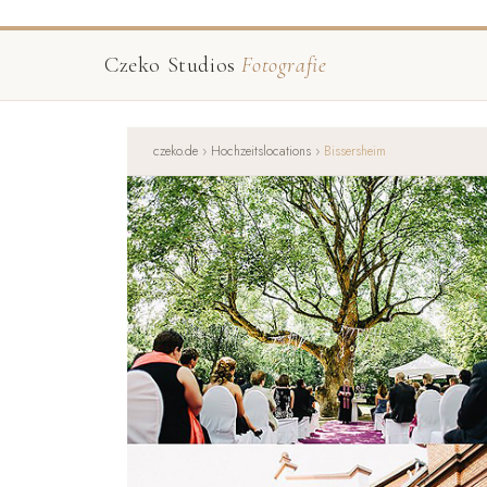
Czeko Studios
Fotografie
czeko.de
›
Hochzeitslocations
›
Bissersheim