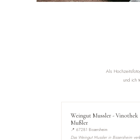
Als Hochzeitsfoto
und ich 
Weingut Mussler - Vinothek
Mußler
📍 67281 Bissersheim
Das Weingut Mussler in Bissersheim ver