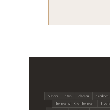
Alsheim
Altrip
Alzenau
Amorbach
Brombachtal - Kirch Brombach
Bruchk