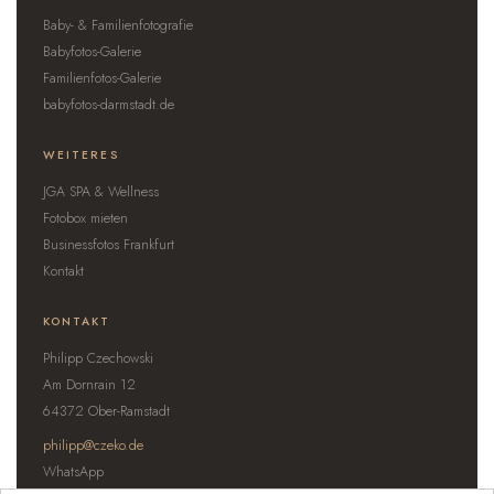
Baby- & Familienfotografie
Babyfotos-Galerie
Familienfotos-Galerie
babyfotos-darmstadt.de
WEITERES
JGA SPA & Wellness
Fotobox mieten
Businessfotos Frankfurt
Kontakt
KONTAKT
Philipp Czechowski
Am Dornrain 12
64372 Ober-Ramstadt
philipp@czeko.de
WhatsApp