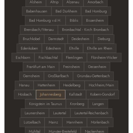
Alsheim
Altrip
Alzenau
Amorbach
Babenhausen
Bad Dürkheim
Bad Homburg
Bad Homburg v.d.H.
Biblis
Bissersheim
Brensbach/Wersau
Brombachtal - Kirch Brombach
Bruchköbel
Darmstadt
Deidesheim
Dieburg
Edenkoben
Edesheim
Eltville
Eltville am Rhein
Eschborn
Fischbachtal
Flemlingen
Flörsheim-Wicker
Frankfurt am Main
Freinsheim
Geisenheim
Gernsheim
Großkarlbach
Gründau-Gettenbach
Hanau
Hattenheim
Heidelberg
Hochheim/Main
Hösbach
Johannesberg
Kallstadt
Kobern-Gondorf
Königstein im Taunus
Kronberg
Langen
Laumersheim
Lautertal
Lautertal-Reichenbach
Lützelbach
Mainz
Mannheim
Mörlenbach
Mühltal
Münster-Breitefeld
Nackenheim