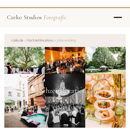
Czeko Studios
Fotografie
czeko.de
›
Hochzeitslocations
›
Johannesberg
Hochzeitslocations in
Johannesberg
EMPFOHLEN VON CZEKO STUDIOS FOTOGRAFIE ·
DARMSTADT