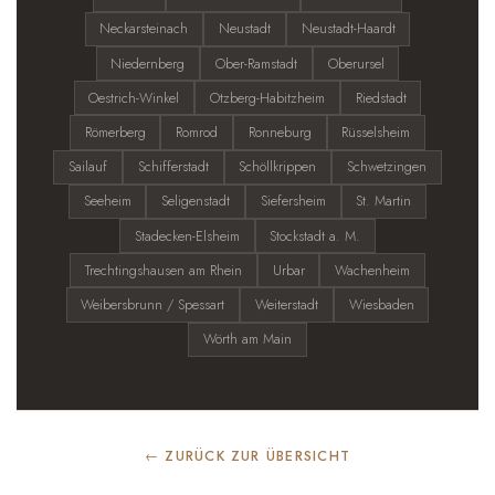
Neckarsteinach
Neustadt
Neustadt-Haardt
Niedernberg
Ober-Ramstadt
Oberursel
Oestrich-Winkel
Otzberg-Habitzheim
Riedstadt
Römerberg
Romrod
Ronneburg
Rüsselsheim
Sailauf
Schifferstadt
Schöllkrippen
Schwetzingen
Seeheim
Seligenstadt
Siefersheim
St. Martin
Stadecken-Elsheim
Stockstadt a. M.
Trechtingshausen am Rhein
Urbar
Wachenheim
Weibersbrunn / Spessart
Weiterstadt
Wiesbaden
Wörth am Main
← ZURÜCK ZUR ÜBERSICHT