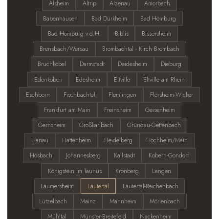
Alsheim
Altrip
Alzenau
Amorbach
Babenhausen
Bad Dürkheim
Bad Homburg
Bad Homburg v.d.H.
Biblis
Bissersheim
Brensbach/Wersau
Brombachtal - Kirch Brombach
Bruchköbel
Darmstadt
Deidesheim
Dieburg
Edenkoben
Edesheim
Eltville
Eltville am Rhein
Eschborn
Fischbachtal
Flemlingen
Flörsheim-Wicker
Frankfurt am Main
Freinsheim
Geisenheim
Gernsheim
Großkarlbach
Gründau-Gettenbach
Hanau
Hattenheim
Heidelberg
Hochheim/Main
Hösbach
Johannesberg
Kallstadt
Kobern-Gondorf
Königstein im Taunus
Kronberg
Langen
Laumersheim
Lautertal
Lautertal-Reichenbach
Lützelbach
Mainz
Mannheim
Mörlenbach
Mühltal
Münster-Breitefeld
Nackenheim