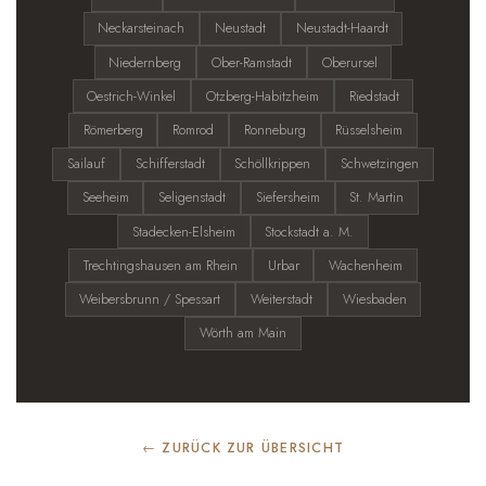
Neckarsteinach
Neustadt
Neustadt-Haardt
Niedernberg
Ober-Ramstadt
Oberursel
Oestrich-Winkel
Otzberg-Habitzheim
Riedstadt
Römerberg
Romrod
Ronneburg
Rüsselsheim
Sailauf
Schifferstadt
Schöllkrippen
Schwetzingen
Seeheim
Seligenstadt
Siefersheim
St. Martin
Stadecken-Elsheim
Stockstadt a. M.
Trechtingshausen am Rhein
Urbar
Wachenheim
Weibersbrunn / Spessart
Weiterstadt
Wiesbaden
Wörth am Main
← ZURÜCK ZUR ÜBERSICHT