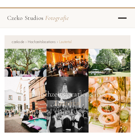
Czeko Studios
Fotografie
czeko.de
›
Hochzeitslocations
›
Lautertal
Hochzeitslocations in
Lautertal
EMPFOHLEN VON CZEKO STUDIOS FOTOGRAFIE ·
DARMSTADT