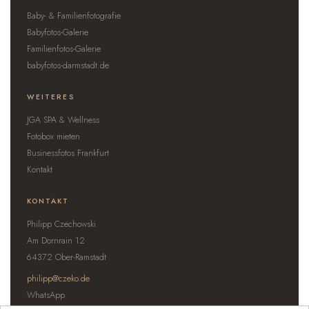
Baby- & Familienfotografie
Babyfotos-Galerie
Familienfotos-Galerie
babyfotos-darmstadt.de
WEITERES
JGA SPA & Wellness
Fotobox mieten
Businessfotos Frankfurt
Kontakt
KONTAKT
Philipp Czechowski
Am Dornrain 12
64372 Ober-Ramstadt
philipp@czeko.de
WhatsApp