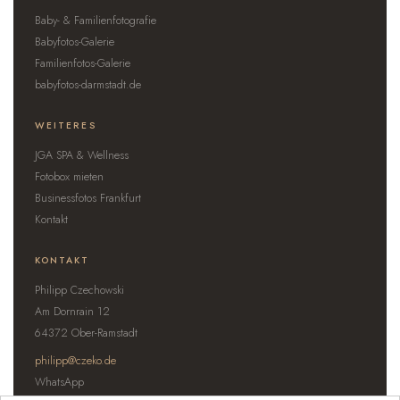
Baby- & Familienfotografie
Babyfotos-Galerie
Familienfotos-Galerie
babyfotos-darmstadt.de
WEITERES
JGA SPA & Wellness
Fotobox mieten
Businessfotos Frankfurt
Kontakt
KONTAKT
Philipp Czechowski
Am Dornrain 12
64372 Ober-Ramstadt
philipp@czeko.de
WhatsApp