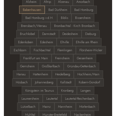
Alsheim
Altrip
Alzenau
Amorbach
Babenhausen
Bad Dürkheim
Bad Homburg
Bad Homburg v.d.H.
Biblis
Bissersheim
Brensbach/Wersau
Brombachtal - Kirch Brombach
Bruchköbel
Darmstadt
Deidesheim
Dieburg
Edenkoben
Edesheim
Eltville
Eltville am Rhein
Eschborn
Fischbachtal
Flemlingen
Flörsheim-Wicker
Frankfurt am Main
Freinsheim
Geisenheim
Gernsheim
Großkarlbach
Gründau-Gettenbach
Hanau
Hattenheim
Heidelberg
Hochheim/Main
Hösbach
Johannesberg
Kallstadt
Kobern-Gondorf
Königstein im Taunus
Kronberg
Langen
Laumersheim
Lautertal
Lautertal-Reichenbach
Lützelbach
Mainz
Mannheim
Mörlenbach
Mühltal
Münster-Breitefeld
Nackenheim