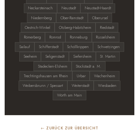
Neckarsteinach
Neustadt
Neustadt-Haardt
Niedernberg
Ober-Ramstadt
Oberursel
Oestrich-Winkel
Otzberg-Habitzheim
Riedstadt
Römerberg
Romrod
Ronneburg
Rüsselsheim
Sailauf
Schifferstadt
Schöllkrippen
Schwetzingen
Seeheim
Seligenstadt
Siefersheim
St. Martin
Stadecken-Elsheim
Stockstadt a. M.
Trechtingshausen am Rhein
Urbar
Wachenheim
Weibersbrunn / Spessart
Weiterstadt
Wiesbaden
Wörth am Main
← ZURÜCK ZUR ÜBERSICHT