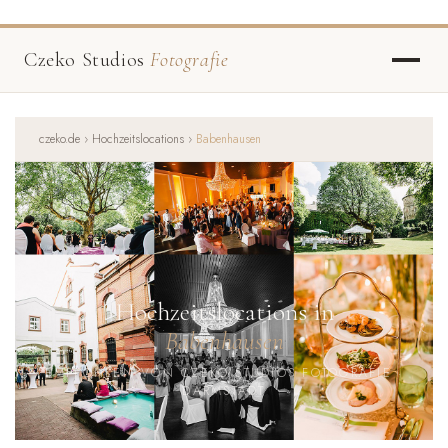
Czeko Studios
Fotografie
czeko.de
›
Hochzeitslocations
›
Babenhausen
Hochzeitslocations in
Babenhausen
EMPFOHLEN VON CZEKO STUDIOS FOTOGRAFIE ·
DARMSTADT