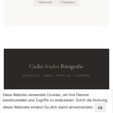
Weiterstadt
Wiesbaden
Czeko
Studios
Fotografie
HOCHZEIT · BABY · FAMILIE · FOTOBOX
Diese Website verwendet Cookies, um ihre Dienste
HOCHZEITSFOTOS
bereitzustellen und Zugriffe zu analysieren. Durch die Nutzung
Standesamt Quickie
dieser Webseite erklärst Du dich damit einverstanden.
ok
Hochzeitsreportagen