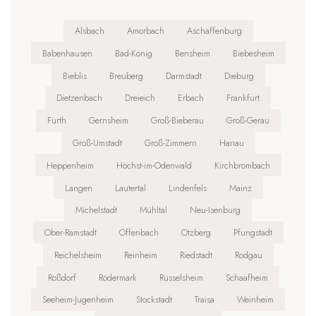
Alsbach
Amorbach
Aschaffenburg
Babenhausen
Bad-König
Bensheim
Biebesheim
Bieblis
Breuberg
Darmstadt
Dieburg
Dietzenbach
Dreieich
Erbach
Frankfurt
Fürth
Gernsheim
Groß-Bieberau
Groß-Gerau
Groß-Umstadt
Groß-Zimmern
Hanau
Heppenheim
Höchst-im-Odenwald
Kirchbrombach
Langen
Lautertal
Lindenfels
Mainz
Michelstadt
Mühltal
Neu-Isenburg
Ober-Ramstadt
Offenbach
Otzberg
Pfungstadt
Reichelsheim
Reinheim
Riedstadt
Rodgau
Roßdorf
Rödermark
Rüsselsheim
Schaafheim
Seeheim-Jugenheim
Stockstadt
Traisa
Weinheim