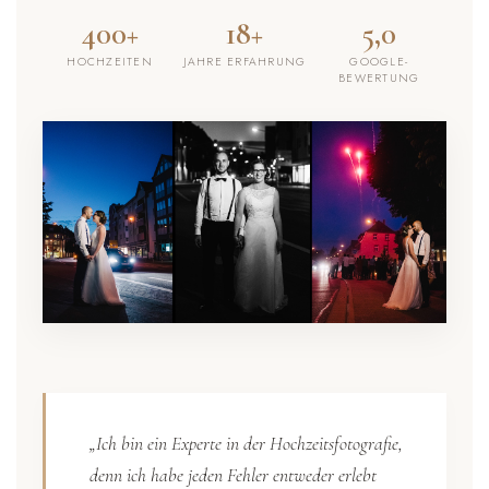
400+
18+
5,0
HOCHZEITEN
JAHRE ERFAHRUNG
GOOGLE-
BEWERTUNG
„Ich bin ein Experte in der Hochzeitsfotografie,
denn ich habe jeden Fehler entweder erlebt