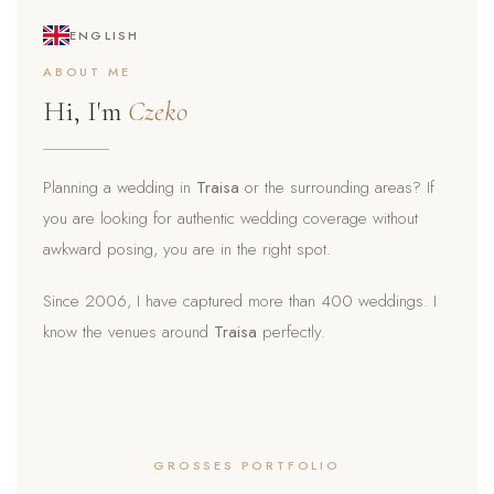
ENGLISH
ABOUT ME
Hi, I'm
Czeko
Planning a wedding in
Traisa
or the surrounding areas? If
you are looking for authentic wedding coverage without
awkward posing, you are in the right spot.
Since 2006, I have captured more than 400 weddings. I
know the venues around
Traisa
perfectly.
GROSSES PORTFOLIO