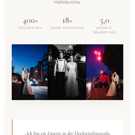
Mathildenhöhe.
400+
18+
5,0
HOCHZEITEN
JAHRE ERFAHRUNG
GOOGLE-
BEWERTUNG
„Ich bin ein Experte in der Hochzeitsfotografie,