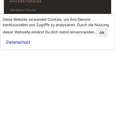
HOCHZEITSFOTOS
Standesamt Quickie
Hochzeitsreportagen
Diese Website verwendet Cookies, um ihre Dienste
Hochzeitslocations
bereitzustellen und Zugriffe zu analysieren. Durch die Nutzung
FAQ Hochzeit
dieser Webseite erklärst Du dich damit einverstanden.
ok
BABY & FAMILIE
Datenschutz
Baby- & Familienfotografie
Babyfotos-Galerie
Familienfotos-Galerie
babyfotos-darmstadt.de
WEITERES
JGA SPA & Wellness
Fotobox mieten
Businessfotos Frankfurt
Kontakt