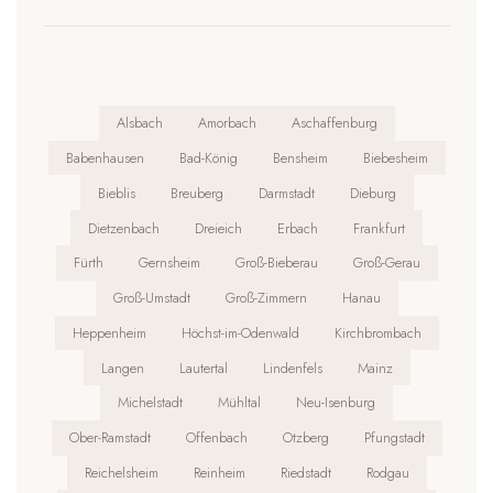
Alsbach
Amorbach
Aschaffenburg
Babenhausen
Bad-König
Bensheim
Biebesheim
Bieblis
Breuberg
Darmstadt
Dieburg
Dietzenbach
Dreieich
Erbach
Frankfurt
Fürth
Gernsheim
Groß-Bieberau
Groß-Gerau
Groß-Umstadt
Groß-Zimmern
Hanau
Heppenheim
Höchst-im-Odenwald
Kirchbrombach
Langen
Lautertal
Lindenfels
Mainz
Michelstadt
Mühltal
Neu-Isenburg
Ober-Ramstadt
Offenbach
Otzberg
Pfungstadt
Reichelsheim
Reinheim
Riedstadt
Rodgau