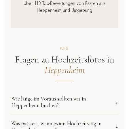
Über 113 Top-Bewertungen von Paaren aus
Heppenheim und Umgebung
FAQ
Fragen zu Hochzeitsfotos in
Heppenheim
Wie lange im Voraus sollten wir in
+
Heppenheim buchen?
Beliebte Termine im Mai, Juni, August und September sind
oft schon ein Jahr im Voraus ausgebucht. Für Freitage und
Was passiert, wenn es am Hochzeitstag in
+
Samstage in der Hauptsaison empfiehlt sich eine Anfrage 9