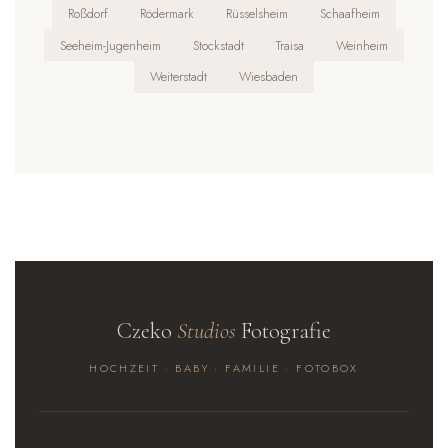
Roßdorf
Rödermark
Rüsselsheim
Schaafheim
Seeheim-Jugenheim
Stockstadt
Traisa
Weinheim
Weiterstadt
Wiesbaden
Czeko
Studios
Fotografie
HOCHZEIT · BABY · FAMILIE · FOTOBOX