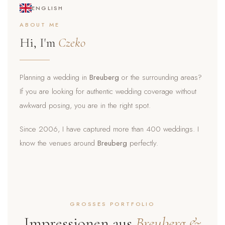
ENGLISH
ABOUT ME
Hi, I'm
Czeko
Planning a wedding in
Breuberg
or the surrounding areas?
If you are looking for authentic wedding coverage without
awkward posing, you are in the right spot.
Since 2006, I have captured more than 400 weddings. I
know the venues around
Breuberg
perfectly.
GROSSES PORTFOLIO
Impressionen aus
Breuberg &