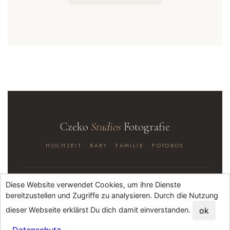
Czeko
Studios
Fotografie
HOCHZEIT · BABY · FAMILIE · FOTOBOX
Diese Website verwendet Cookies, um ihre Dienste
HOCHZEITSFOTOS
bereitzustellen und Zugriffe zu analysieren. Durch die Nutzung
Standesamt Quickie
dieser Webseite erklärst Du dich damit einverstanden.
ok
Hochzeitsreportagen