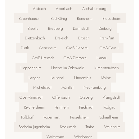
Alsbach
Amorbach
Aschaffenburg
Babenhausen
Bad-König
Bensheim
Biebesheim
Bieblis
Breuberg
Darmstadt
Dieburg
Dietzenbach
Dreieich
Erbach
Frankfurt
Fürth
Gernsheim
Groß-Bieberau
Groß-Gerau
Groß-Umstadt
Groß-Zimmern
Hanau
Heppenheim
Höchst-im-Odenwald
Kirchbrombach
Langen
Lautertal
Lindenfels
Mainz
Michelstadt
Mühltal
Neu-Isenburg
Ober-Ramstadt
Offenbach
Otzberg
Pfungstadt
Reichelsheim
Reinheim
Riedstadt
Rodgau
Roßdorf
Rödermark
Rüsselsheim
Schaafheim
Seeheim-Jugenheim
Stockstadt
Traisa
Weinheim
Weiterstadt
Wiesbaden