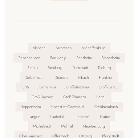
Alsbach
Amorbach
Aschaffenburg
Babenhausen
Bad-König
Bensheim
Biebesheim
Bieblis
Breuberg
Darmstadt
Dieburg
Dietzenbach
Dreieich
Erbach
Frankfurt
Fürth
Gernsheim
Groß-Bieberau
Groß-Gerau
Groß-Umstadt
Groß-Zimmern
Hanau
Heppenheim
Höchst-im-Odenwald
Kirchbrombach
Langen
Lautertal
Lindenfels
Mainz
Michelstadt
Mühltal
Neu-Isenburg
Ober-Ramstadt
Offenbach
Otzberg
Pfungstadt