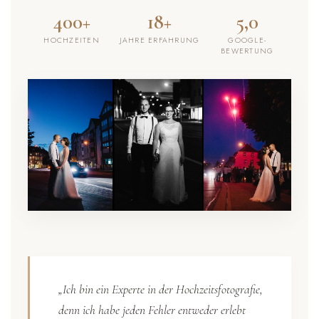
400+
18+
5,0
HOCHZEITEN
JAHRE ERFAHRUNG
GOOGLE-
BEWERTUNG
„Ich bin ein Experte in der Hochzeitsfotografie,
denn ich habe jeden Fehler entweder erlebt