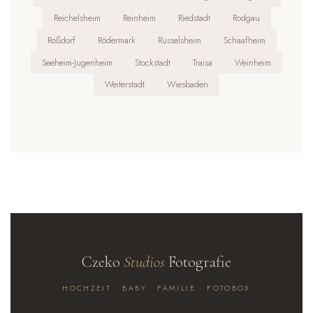
Reichelsheim
Reinheim
Riedstadt
Rodgau
Roßdorf
Rödermark
Rüsselsheim
Schaafheim
Seeheim-Jugenheim
Stockstadt
Traisa
Weinheim
Weiterstadt
Wiesbaden
Czeko
Studios
Fotografie
HOCHZEIT · BABY · FAMILIE · FOTOBOX