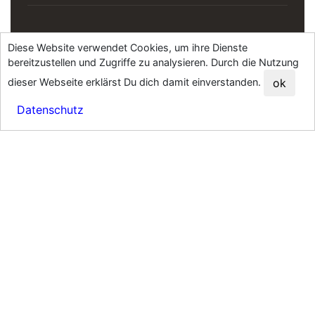
HOCHZEITSFOTOS
Diese Website verwendet Cookies, um ihre Dienste
Standesamt Quickie
bereitzustellen und Zugriffe zu analysieren. Durch die Nutzung
Hochzeitsreportagen
dieser Webseite erklärst Du dich damit einverstanden.
ok
Hochzeitslocations
FAQ Hochzeit
Datenschutz
BABY & FAMILIE
Baby- & Familienfotografie
Babyfotos-Galerie
Familienfotos-Galerie
babyfotos-darmstadt.de
WEITERES
JGA SPA & Wellness
Fotobox mieten
Businessfotos Frankfurt