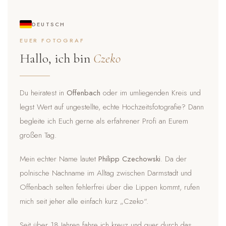
DEUTSCH
EUER FOTOGRAF
Hallo, ich bin
Czeko
Du heiratest in
Offenbach
oder im umliegenden Kreis und
legst Wert auf ungestellte, echte Hochzeitsfotografie? Dann
begleite ich Euch gerne als erfahrener Profi an Eurem
großen Tag.
Mein echter Name lautet
Philipp Czechowski
. Da der
polnische Nachname im Alltag zwischen Darmstadt und
Offenbach selten fehlerfrei über die Lippen kommt, rufen
mich seit jeher alle einfach kurz „Czeko“.
Seit über 18 Jahren fahre ich kreuz und quer durch das