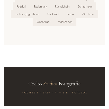
Roßdorf
Rödermark
Rüsselsheim
Schaafheim
Seeheim-Jugenheim
Stockstadt
Traisa
Weinheim
Weiterstadt
Wiesbaden
Czeko
Studios
Fotografie
HOCHZEIT · BABY · FAMILIE · FOTOBOX