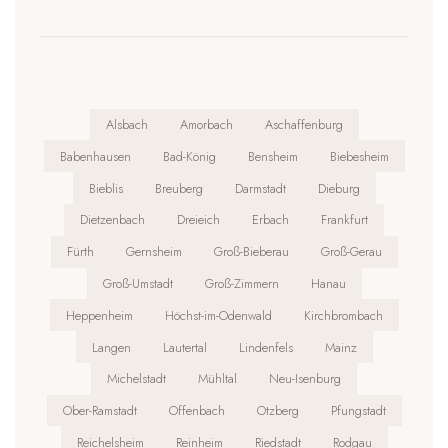
Alsbach
Amorbach
Aschaffenburg
Babenhausen
Bad-König
Bensheim
Biebesheim
Bieblis
Breuberg
Darmstadt
Dieburg
Dietzenbach
Dreieich
Erbach
Frankfurt
Fürth
Gernsheim
Groß-Bieberau
Groß-Gerau
Groß-Umstadt
Groß-Zimmern
Hanau
Heppenheim
Höchst-im-Odenwald
Kirchbrombach
Langen
Lautertal
Lindenfels
Mainz
Michelstadt
Mühltal
Neu-Isenburg
Ober-Ramstadt
Offenbach
Otzberg
Pfungstadt
Reichelsheim
Reinheim
Riedstadt
Rodgau