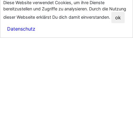
Diese Website verwendet Cookies, um ihre Dienste
HOCHZEITSFOTOS
bereitzustellen und Zugriffe zu analysieren. Durch die Nutzung
Standesamt Quickie
dieser Webseite erklärst Du dich damit einverstanden.
ok
Hochzeitsreportagen
Datenschutz
Hochzeitslocations
FAQ Hochzeit
BABY & FAMILIE
Baby- & Familienfotografie
Babyfotos-Galerie
Familienfotos-Galerie
babyfotos-darmstadt.de
WEITERES
JGA SPA & Wellness
Fotobox mieten
Businessfotos Frankfurt
Kontakt