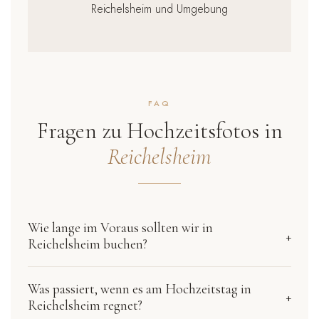
Reichelsheim und Umgebung
FAQ
Fragen zu Hochzeitsfotos in
Reichelsheim
Wie lange im Voraus sollten wir in
+
Reichelsheim buchen?
Beliebte Termine im Mai, Juni, August und September sind
oft schon ein Jahr im Voraus ausgebucht. Für Freitage und
Was passiert, wenn es am Hochzeitstag in
+
Samstage in der Hauptsaison empfiehlt sich eine Anfrage 9
Reichelsheim regnet?
bis 12 Monate vor der Hochzeit. Unter der Woche oder im