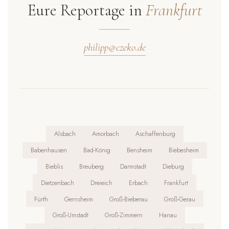
passwortgeschützten Online-Galerie zum Download für
Eure Reportage in
Frankfurt
Euch und Eure Gäste – natürlich ohne Wasserzeichen und
inklusive aller privaten Nutzungsrechte.
philipp@czeko.de
Alsbach
Amorbach
Aschaffenburg
Babenhausen
Bad-König
Bensheim
Biebesheim
Bieblis
Breuberg
Darmstadt
Dieburg
Dietzenbach
Dreieich
Erbach
Frankfurt
Fürth
Gernsheim
Groß-Bieberau
Groß-Gerau
Groß-Umstadt
Groß-Zimmern
Hanau