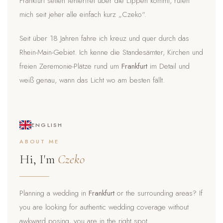
Frankfurt selten fehlerfrei über die Lippen kommt, rufen
mich seit jeher alle einfach kurz „Czeko“.
Seit über 18 Jahren fahre ich kreuz und quer durch das
Rhein-Main-Gebiet. Ich kenne die Standesämter, Kirchen und
freien Zeremonie-Plätze rund um
Frankfurt
im Detail und
weiß genau, wann das Licht wo am besten fällt.
ENGLISH
ABOUT ME
Hi, I'm
Czeko
Planning a wedding in
Frankfurt
or the surrounding areas? If
you are looking for authentic wedding coverage without
awkward posing, you are in the right spot.