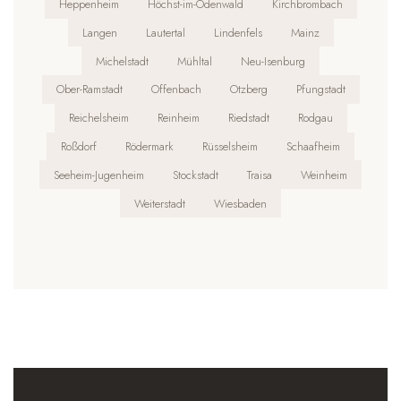
Heppenheim
Höchst-im-Odenwald
Kirchbrombach
Langen
Lautertal
Lindenfels
Mainz
Michelstadt
Mühltal
Neu-Isenburg
Ober-Ramstadt
Offenbach
Otzberg
Pfungstadt
Reichelsheim
Reinheim
Riedstadt
Rodgau
Roßdorf
Rödermark
Rüsselsheim
Schaafheim
Seeheim-Jugenheim
Stockstadt
Traisa
Weinheim
Weiterstadt
Wiesbaden