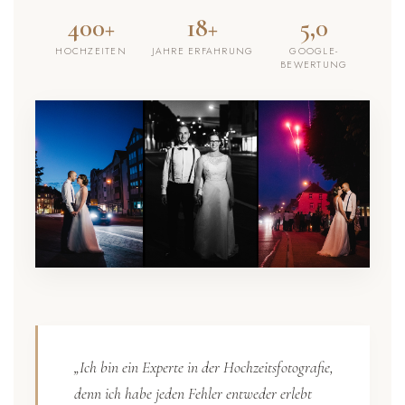
400+
18+
5,0
HOCHZEITEN
JAHRE ERFAHRUNG
GOOGLE-
BEWERTUNG
„Ich bin ein Experte in der Hochzeitsfotografie,
denn ich habe jeden Fehler entweder erlebt