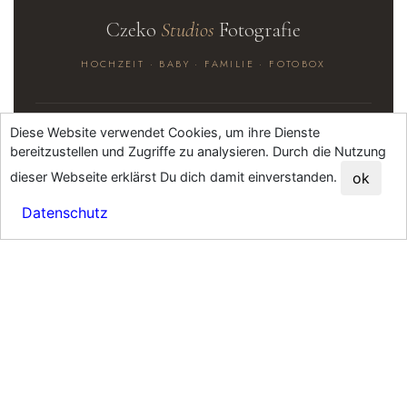
Czeko
Studios
Fotografie
HOCHZEIT · BABY · FAMILIE · FOTOBOX
Diese Website verwendet Cookies, um ihre Dienste
HOCHZEITSFOTOS
bereitzustellen und Zugriffe zu analysieren. Durch die Nutzung
Standesamt Quickie
dieser Webseite erklärst Du dich damit einverstanden.
ok
Hochzeitsreportagen
Datenschutz
Hochzeitslocations
FAQ Hochzeit
BABY & FAMILIE
Baby- & Familienfotografie
Babyfotos-Galerie
Familienfotos-Galerie
babyfotos-darmstadt.de