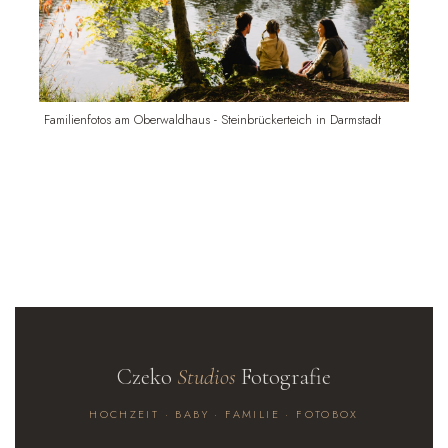
Familienfotos am Oberwaldhaus - Steinbrückerteich in Darmstadt
Czeko
Studios
Fotografie
HOCHZEIT · BABY · FAMILIE · FOTOBOX