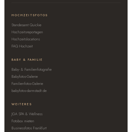
HOCHZEITSFOTOS
Standesamt Quickie
Hochzeitsreportagen
Hochzeitslocations
FAQ Hochzeit
BABY & FAMILIE
Baby- & Familienfotografie
Babyfotos-Galerie
Familienfotos-Galerie
babyfotos-darmstadt.de
WEITERES
JGA SPA & Wellness
Fotobox mieten
Businessfotos Frankfurt