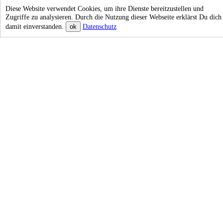
Diese Website verwendet Cookies, um ihre Dienste bereitzustellen und
Zugriffe zu analysieren. Durch die Nutzung dieser Webseite erklärst Du dich
damit einverstanden.
Datenschutz
ok
Czeko
Studios
Fotografie
HOCHZEIT · BABY · FAMILIE · FOTOBOX
HOCHZEITSFOTOS
BABY & FAMILIE
Standesamt Quickie
Baby- & Familienfotografie
Hochzeitsreportagen
Babyfotos-Galerie
Hochzeitslocations
Familienfotos-Galerie
FAQ Hochzeit
babyfotos-darmstadt.de
WEITERES
KONTAKT