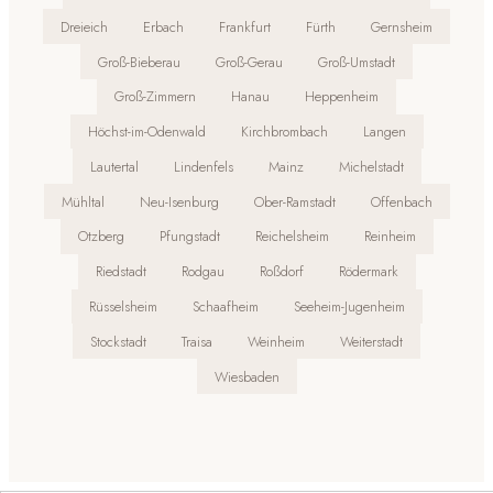
Dreieich
Erbach
Frankfurt
Fürth
Gernsheim
Groß-Bieberau
Groß-Gerau
Groß-Umstadt
Groß-Zimmern
Hanau
Heppenheim
Höchst-im-Odenwald
Kirchbrombach
Langen
Lautertal
Lindenfels
Mainz
Michelstadt
Mühltal
Neu-Isenburg
Ober-Ramstadt
Offenbach
Otzberg
Pfungstadt
Reichelsheim
Reinheim
Riedstadt
Rodgau
Roßdorf
Rödermark
Rüsselsheim
Schaafheim
Seeheim-Jugenheim
Stockstadt
Traisa
Weinheim
Weiterstadt
Wiesbaden