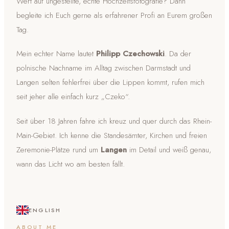
Wert auf ungestellte, echte Hochzeitsfotografie? Dann
begleite ich Euch gerne als erfahrener Profi an Eurem großen
Tag.
Mein echter Name lautet
Philipp Czechowski
. Da der
polnische Nachname im Alltag zwischen Darmstadt und
Langen selten fehlerfrei über die Lippen kommt, rufen mich
seit jeher alle einfach kurz „Czeko“.
Seit über 18 Jahren fahre ich kreuz und quer durch das Rhein-
Main-Gebiet. Ich kenne die Standesämter, Kirchen und freien
Zeremonie-Plätze rund um
Langen
im Detail und weiß genau,
wann das Licht wo am besten fällt.
ENGLISH
ABOUT ME