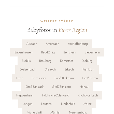
WEITERE STÄDTE
Babyfotos in
Eurer Region
Alsbach
Amorbach
Aschaffenburg
Babenhausen
Bad-König
Bensheim
Biebesheim
Bieblis
Breuberg
Darmstadt
Dieburg
Dietzenbach
Dreieich
Erbach
Frankfurt
Fürth
Gernsheim
Groß-Bieberau
Groß-Gerau
Groß-Umstadt
Groß-Zimmern
Hanau
Heppenheim
Höchst-im-Odenwald
Kirchbrombach
Langen
Lautertal
Lindenfels
Mainz
Michelstadt
Mühltal
Neu-Isenburg