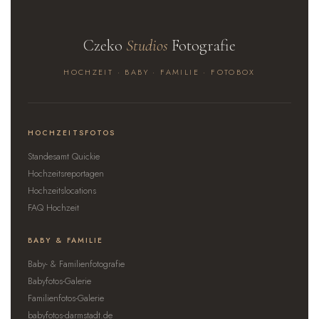
Czeko
Studios
Fotografie
HOCHZEIT · BABY · FAMILIE · FOTOBOX
HOCHZEITSFOTOS
Standesamt Quickie
Hochzeitsreportagen
Hochzeitslocations
FAQ Hochzeit
BABY & FAMILIE
Baby- & Familienfotografie
Babyfotos-Galerie
Familienfotos-Galerie
babyfotos-darmstadt.de