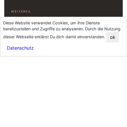
WEITERES
JGA SPA & Wellness
Diese Website verwendet Cookies, um ihre Dienste
Fotobox mieten
bereitzustellen und Zugriffe zu analysieren. Durch die Nutzung
Businessfotos Frankfurt
dieser Webseite erklärst Du dich damit einverstanden.
ok
Kontakt
Datenschutz
KONTAKT
Philipp Czechowski
Am Dornrain 12
64372 Ober-Ramstadt
philipp@czeko.de
WhatsApp
© 2026 Philipp Czechowski · Czeko Studios Fotografie ·
Impressum
·
Datenschutz
· Alle Rechte vorbehalten