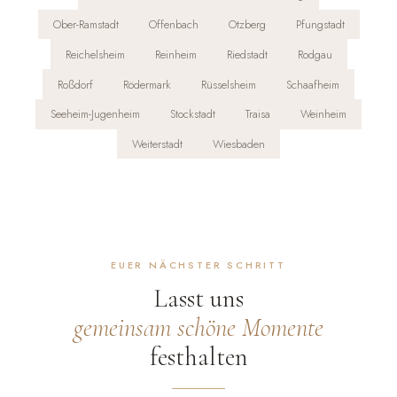
Ober-Ramstadt
Offenbach
Otzberg
Pfungstadt
Reichelsheim
Reinheim
Riedstadt
Rodgau
Roßdorf
Rödermark
Rüsselsheim
Schaafheim
Seeheim-Jugenheim
Stockstadt
Traisa
Weinheim
Weiterstadt
Wiesbaden
EUER NÄCHSTER SCHRITT
Lasst uns
gemeinsam schöne Momente
festhalten