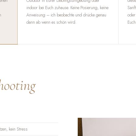
genen
Outdoor in Eurer Lieblingsumgebung oder
diese
indoor bei Euch zuhause. Keine Posierung, keine
Sanft
m
Anweisung – ich beobachte und drücke genau
oder
dann ab wenn es schön wird.
Euch
hooting
zen, kein Stress