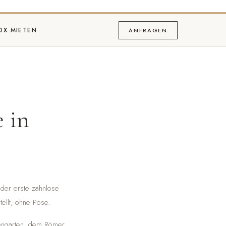
OX MIETEN
ANFRAGEN
 in
 der erste zahnlose
ellt, ohne Pose.
mengarten, dem Römer