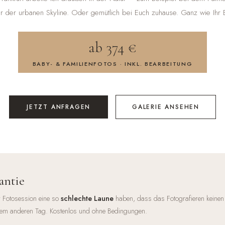
or der urbanen Skyline. Oder gemütlich bei Euch zuhause. Ganz wie Ihr E
ab 374 €
BABY- & FAMILIENFOTOS · INKL. BEARBEITUNG
JETZT ANFRAGEN
GALERIE ANSEHEN
antie
 Fotosession eine so
schlechte Laune
haben, dass das Fotografieren keinen
em anderen Tag. Kostenlos und ohne Bedingungen.