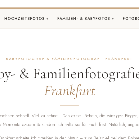
HOCHZEITSFOTOS
FAMILIEN- & BABYFOTOS
FOTOB
BABYFOTOGRAF & FAMILIENFOTOGRAF · FRANKFURT
by- & Familienfotografie
Frankfurt
chsen schnell. Viel zu schnell. Das erste Lächeln, die winzigen Finger,
 Momente dauern Sekunden. Ich halte sie für Euch fest. Natürlich, ungest
 Frankfurt arbeite ich draußen in der Natur – zum Beispiel bei dem Pal