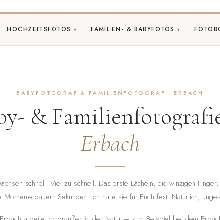
HOCHZEITSFOTOS
FAMILIEN- & BABYFOTOS
FOTOB
BABYFOTOGRAF & FAMILIENFOTOGRAF · ERBACH
by- & Familienfotografie
Erbach
chsen schnell. Viel zu schnell. Das erste Lächeln, die winzigen Finger,
 Momente dauern Sekunden. Ich halte sie für Euch fest. Natürlich, ungest
 Erbach arbeite ich draußen in der Natur – zum Beispiel bei dem Erba