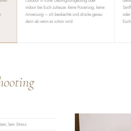
genen
Outdoor in Eurer Lieblingsumgebung oder
diese
indoor bei Euch zuhause. Keine Posierung, keine
Sanft
m
Anweisung – ich beobachte und drücke genau
oder
dann ab wenn es schön wird.
Euch
hooting
zen, kein Stress