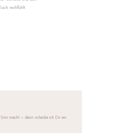
uch wohlfühlt.
 Sinn macht – dann schenke ich Dir ein